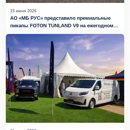
15
июня
2026
АО «МБ РУС» представило премиальные
пикапы FOTON TUNLAND V9 на ежегодном
гольф-турнире в «Агаларов Гольф &
Кантри Клуб»