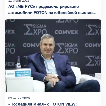
11
июня
2026
АО «МБ РУС» продемонстрировало
автомобили FOTON на юбилейной выставке
«День Донского поля»
03
июня
2026
«Последняя миля» с FOTON VIEW: