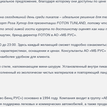
льное предложение, благодаря которому они доступны по цене от
 сегодняшний день среди пикапов – идеальное решение для тех
рорт Роза Хутор для презентации FOTON TUNLAND, потому что 
 этой зимой гости курорта по достоинству оценят как наш пав
ршутин, бренд-директор FOTON в АО «МБ РУС».
0 до 23:00. Здесь каждый желающий сможет подробно ознакомитьс
арактеристиках, оснащении и ценах. Консультанты АО «МБ РУС» 
наиболее удобном для клиента.
 стиле, напоминающем мини-шоурум. Установленный внутри пик
полненный из экологически чистых материалов и повторяющий лан
-Бенц PУC») основано в 1994 году. Компания входит в группу «
 поддержка легковых и коммерческих автомобилей, а также прода