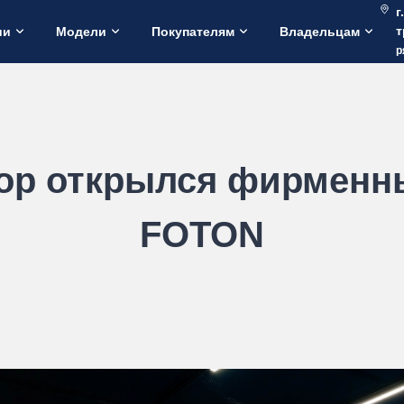
г
т
ии
Модели
Покупателям
Владельцам
р
тор открылся фирмен
FOTON