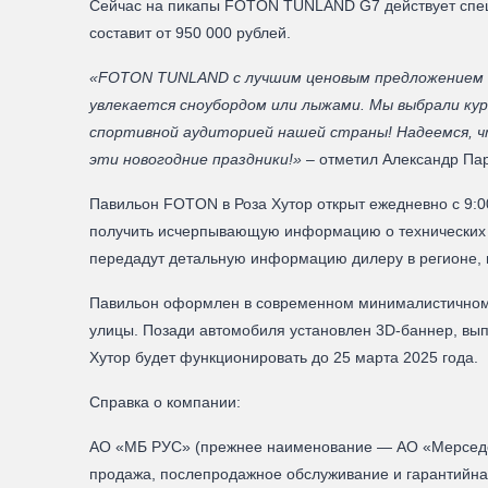
Сейчас на пикапы FOTON TUNLAND G7 действует специа
составит от 950 000 рублей.
«FOTON TUNLAND с лучшим ценовым предложением на
увлекается сноубордом или лыжами. Мы выбрали ку
спортивной аудиторией нашей страны! Надеемся, что
эти новогодние праздники!»
– отметил Александр Па
Павильон FOTON в Роза Хутор открыт ежедневно с 9:0
получить исчерпывающую информацию о технических х
передадут детальную информацию дилеру в регионе, 
Павильон оформлен в современном минималистичном
улицы. Позади автомобиля установлен 3D-баннер, вы
Хутор будет функционировать до 25 марта 2025 года.
Справка о компании:
АО «МБ РУС» (прежнее наименование — AO «Мерседес
продажа, послепродажное обслуживание и гарантийная