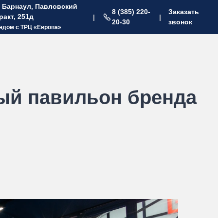
. Барнаул, Павловский
8 (385) 220-
Заказать
ракт, 251д
|
|
20-30
звонок
ядом с ТРЦ «Европа»
ный павильон бренда