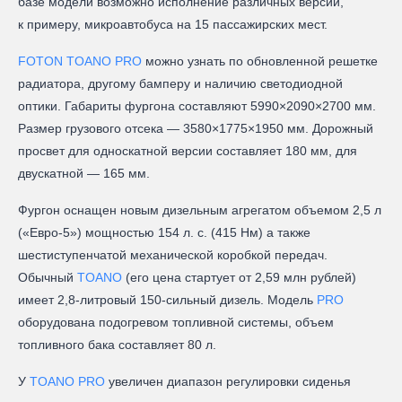
базе модели возможно исполнение различных версий,
к примеру, микроавтобуса на 15 пассажирских мест.
FOTON TOANO PRO
можно узнать по обновленной решетке
радиатора, другому бамперу и наличию светодиодной
оптики. Габариты фургона составляют 5990×2090×2700 мм.
Размер грузового отсека — 3580×1775×1950 мм. Дорожный
просвет для односкатной версии составляет 180 мм, для
двускатной — 165 мм.
Фургон оснащен новым дизельным агрегатом объемом 2,5 л
(«Евро-5») мощностью 154 л. с. (415 Нм) а также
шестиступенчатой механической коробкой передач.
Обычный
TOANO
(его цена стартует от 2,59 млн рублей)
имеет 2,8-литровый 150-сильный дизель. Модель
PRO
оборудована подогревом топливной системы, объем
топливного бака составляет 80 л.
У
TOANO PRO
увеличен диапазон регулировки сиденья