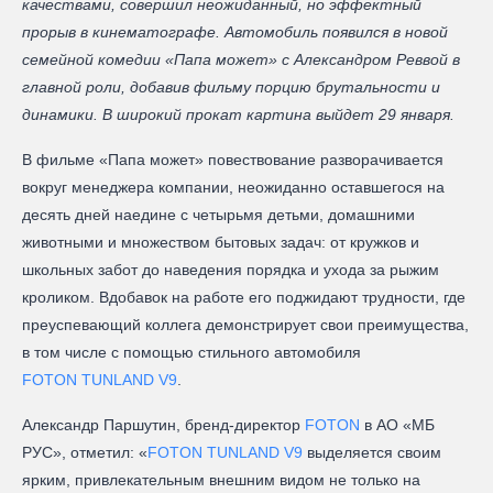
качествами, совершил неожиданный, но эффектный
прорыв в кинематографе. Автомобиль появился в новой
семейной комедии «Папа может» с Александром Реввой в
главной роли, добавив фильму порцию брутальности и
динамики. В широкий прокат картина выйдет 29 января.
В фильме «Папа может» повествование разворачивается
вокруг менеджера компании, неожиданно оставшегося на
десять дней наедине с четырьмя детьми, домашними
животными и множеством бытовых задач: от кружков и
школьных забот до наведения порядка и ухода за рыжим
кроликом. Вдобавок на работе его поджидают трудности, где
преуспевающий коллега демонстрирует свои преимущества,
в том числе с помощью стильного автомобиля
FOTON TUNLAND V9
.
Александр Паршутин, бренд-директор
FOTON
в АО «МБ
РУС», отметил: «
FOTON TUNLAND V9
выделяется своим
ярким, привлекательным внешним видом не только на